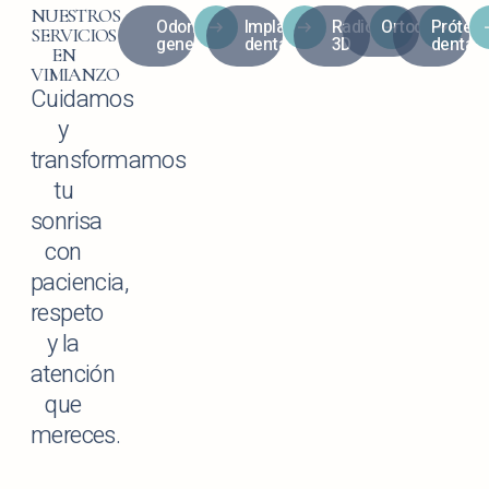
NUESTROS
Odontología
Implantología
Radiología
Ortodoncia
Prótesi
SERVICIOS
general
dental
3D
dentale
EN
VIMIANZO
Cuidamos
y
transformamos
tu
sonrisa
con
paciencia,
respeto
y la
atención
que
mereces.